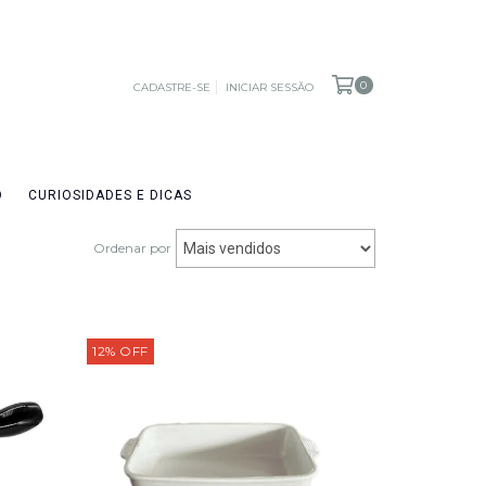
0
CADASTRE-SE
INICIAR SESSÃO
O
CURIOSIDADES E DICAS
Ordenar por
12
%
OFF