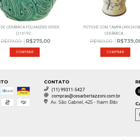
 DE CERÂMICA FOLHAGENS VERDE
POTICHE COM TAMPA (49X26CM
(21X19C...
CERÂMICA...
R$275,00
R$739,0
R$319,00
R$989,00
NTO
CONTATO
R
(11) 99311-5427
compras@cesarbertazzoni.com.br
Av. São Gabriel, 425 - Itaim Bibi
C