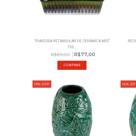
TRAVESSA RETANGULAR DE CERÂMICA MIST
RECH
750...
R$77,00
R$89,00
13
%
OFF
14
%
OF