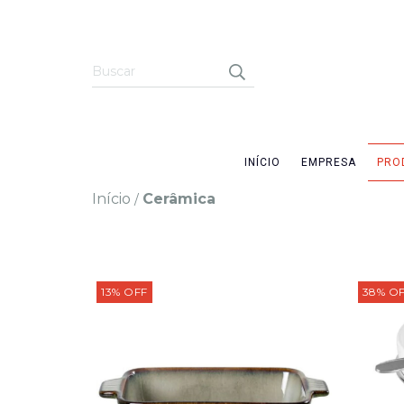
INÍCIO
EMPRESA
PRO
Início
Cerâmica
/
13
%
OFF
38
%
O