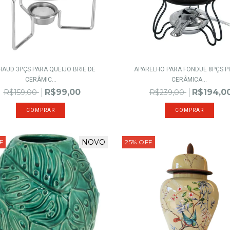
AUD 3PÇS PARA QUEIJO BRIE DE
APARELHO PARA FONDUE 8PÇS 
CERÂMIC...
CERÂMICA...
R$99,00
R$194,0
R$159,00
R$239,00
NOVO
F
25
%
OFF