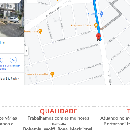
QUALIDADE
os várias
Trabalhamos com as melhores
Atuando no me
marcas:
ranco e
Bertazzoni t
Bohemia, Wolff, Rona, Meridional,