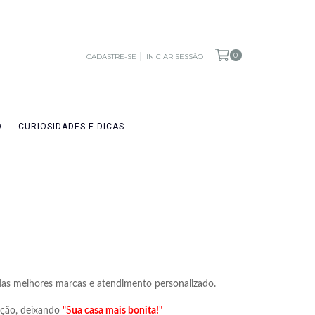
0
CADASTRE-SE
INICIAR SESSÃO
O
CURIOSIDADES E DICAS
 das melhores marcas e atendimento personalizado.
ação, deixando
"S
ua casa mais bonita!
"